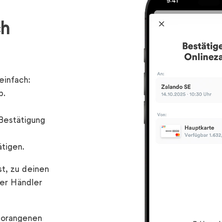
ch
einfach:
p.
 Bestätigung
ätigen.
st, zu deinen
ser Händler
s orangenen