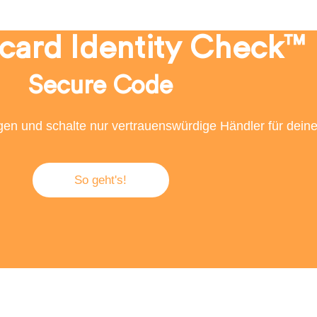
card Identity Check™​
Secure Code​
gen und schalte nur vertrauenswürdige Händler für deine 
So geht's!