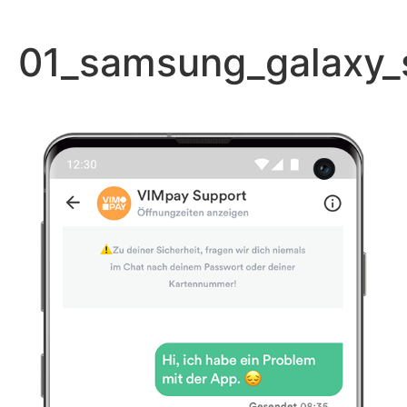
Zum
Inhalt
01_samsung_galaxy_
springen