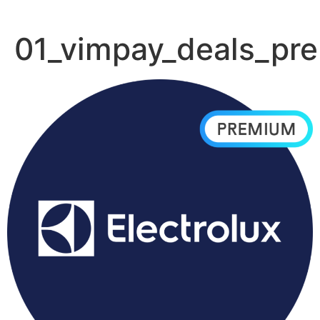
Zum
Inhalt
01_vimpay_deals_pr
springen