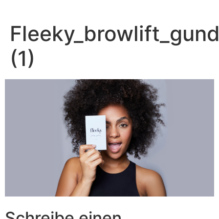
Zum
Inhalt
Fleeky_browlift_gund
springen
(1)
Schreibe einen