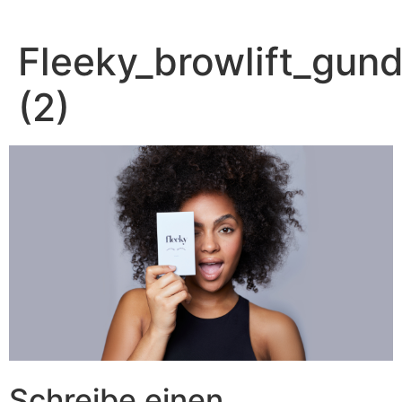
Zum
Inhalt
Fleeky_browlift_gund
springen
(2)
Schreibe einen