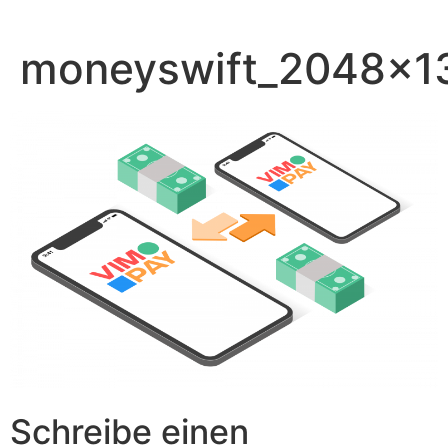
Zum
Inhalt
moneyswift_2048x1
springen
Schreibe einen