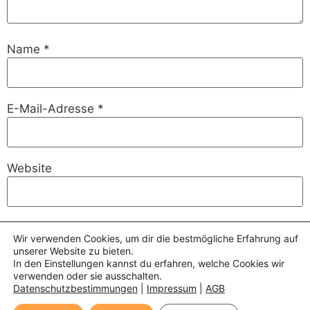
Name
*
E-Mail-Adresse
*
Website
Wir verwenden Cookies, um dir die bestmögliche Erfahrung auf
Name, E-Mail-Adresse und Website in diesem
unserer Website zu bieten.
Browser für meinen nächsten Kommentar speichern.
In den Einstellungen kannst du erfahren, welche Cookies wir
verwenden oder sie ausschalten.
Datenschutzbestimmungen
|
Impressum
|
AGB