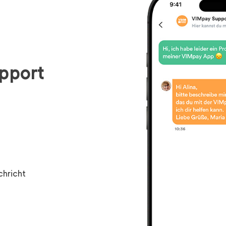
upport
hricht